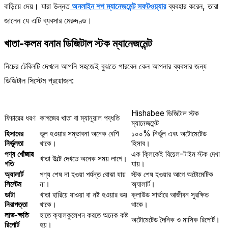
বাড়িয়ে দেয়। যারা উন্নত
অনলাইন শপ ম্যানেজমেন্ট সফটওয়্যার
ব্যবহার করেন, তারা
জানেন যে এটি ব্যবসার মেরুদণ্ড।
খাতা-কলম বনাম ডিজিটাল স্টক ম্যানেজমেন্ট
নিচের টেবিলটি দেখলে আপনি সহজেই বুঝতে পারবেন কেন আপনার ব্যবসার জন্য
ডিজিটাল সিস্টেম প্রয়োজন:
Hishabee ডিজিটাল স্টক
ফিচারের ধরণ
কাগজের খাতা বা ম্যানুয়াল পদ্ধতি
ম্যানেজমেন্ট
হিসাবের
ভুল হওয়ার সম্ভাবনা অনেক বেশি
১০০% নির্ভুল এবং অটোমেটেড
নির্ভুলতা
থাকে।
হিসাব।
পণ্য খোঁজার
এক ক্লিকেই রিয়েল-টাইম স্টক দেখা
খাতা উল্টে দেখতে অনেক সময় লাগে।
গতি
যায়।
অ্যালার্ট
পণ্য শেষ না হওয়া পর্যন্ত বোঝা যায়
স্টক শেষ হওয়ার আগে অটোমেটিক
সিস্টেম
না।
অ্যালার্ট।
ডাটা
খাতা হারিয়ে যাওয়া বা নষ্ট হওয়ার ভয়
ক্লাউড সার্ভারে আজীবন সুরক্ষিত
নিরাপত্তা
থাকে।
থাকে।
লাভ-ক্ষতি
হাতে ক্যালকুলেশন করতে অনেক কষ্ট
অটোমেটেড দৈনিক ও মাসিক রিপোর্ট।
রিপোর্ট
হয়।