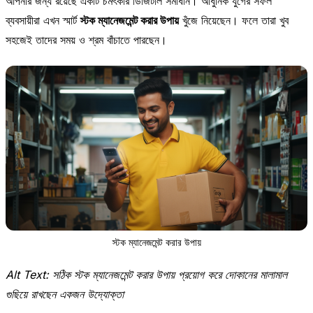
আপনার জন্য রয়েছে একটি চমৎকার ডিজিটাল সমাধান। আধুনিক যুগের সফল
ব্যবসায়ীরা এখন স্মার্ট
স্টক ম্যানেজমেন্ট করার উপায়
খুঁজে নিয়েছেন। ফলে তারা খুব
সহজেই তাদের সময় ও শ্রম বাঁচাতে পারছেন।
স্টক ম্যানেজমেন্ট করার উপায়
Alt Text: সঠিক স্টক ম্যানেজমেন্ট করার উপায় প্রয়োগ করে দোকানের মালামাল
গুছিয়ে রাখছেন একজন উদ্যোক্তা