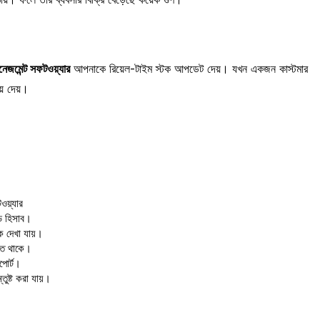
েজমেন্ট সফটওয়্যার
আপনাকে রিয়েল-টাইম স্টক আপডেট দেয়। যখন একজন কাস্টমার
়ে দেয়।
য়্যার
ড হিসাব।
ক দেখা যায়।
ষিত থাকে।
পোর্ট।
্তুষ্ট করা যায়।